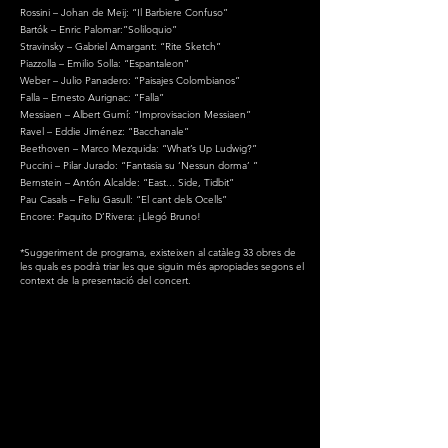
Rossini – Johan de Meij: “Il Barbiere Confuso”
Bartók – Enric Palomar:”Soliloquio”
Stravinsky – Gabriel Amargant: “Rite Sketch”
Piazzolla – Emilio Solla: “Espantaleon”
Weber – Julio Panadero: “Paisajes Colombianos”
Falla – Ernesto Aurignac: “Falla”
Messiaen – Albert Gumí: “Improvisacion Messiaen”
Ravel – Eddie Jiménez: “Bacchanale”
Beethoven – Marco Mezquida: “What’s Up Ludwig?”
Puccini – Pilar Jurado: “Fantasia su ‘Nessun dorma’ ”
Bernstein – Antón Alcalde: “East... Side, Tidbit”
Pau Casals – Feliu Gasull: “El cant dels Ocells”
Encore: Paquito D’Rivera: ¡Llegó Bruno!
*Suggeriment de programa, existeixen al catàleg 33 obres de
les quals es podrà triar les que siguin més apropiades segons el
context de la presentació del concert.