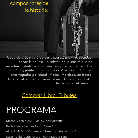
compositores de
la historia.
Cada obra és un diàleg entre segles, una mirada actual
sobre la bellesa i el misteri de la música que no
envelleix. Tributs neix com una recopilació viva del llibre
homònim, publicat per l'editorial Proventis amb obres
encarregades pel mateix Manuel Martínez, on trenta-
tres miniatures per a clarinet només tracen ponts entre
la memòria i el present.
Comprar Libro: Tributes
PROGRAMA
Mozart- Joan Vidal: “Die Zauberklarinette”
Bach - Jesús Santandreu: “Nona”
Vivaldi – Néstor Giménez: “Summon the summer”
Satie – Albert Guinovart: “Hommage à Satie”