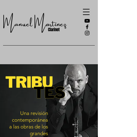
Manuel Martínez
Clarinet
Una revisión
contemporánea
a las obras de los
grandes